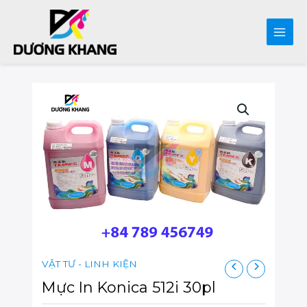
Main
Men
Skip
to
content
VẬT TƯ - LINH KIỆN
Mực In Konica 512i 30pl