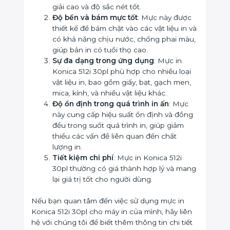
giải cao và độ sắc nét tốt.
Độ bền và bám mực tốt
: Mực này được
thiết kế để bám chặt vào các vật liệu in và
có khả năng chịu nước, chống phai màu,
giúp bản in có tuổi thọ cao.
Sự đa dạng trong ứng dụng
: Mực in
Konica 512i 30pl phù hợp cho nhiều loại
vật liệu in, bao gồm giấy, bạt, gạch men,
mica, kính, và nhiều vật liệu khác.
Độ ổn định trong quá trình in ấn
: Mực
này cung cấp hiệu suất ổn định và đồng
đều trong suốt quá trình in, giúp giảm
thiểu các vấn đề liên quan đến chất
lượng in.
Tiết kiệm chi phí
: Mực in Konica 512i
30pl thường có giá thành hợp lý và mang
lại giá trị tốt cho người dùng.
Nếu bạn quan tâm đến việc sử dụng mực in
Konica 512i 30pl cho máy in của mình, hãy liên
hệ với chúng tôi để biết thêm thông tin chi tiết