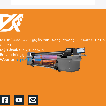
Địa chỉ:
336/16/52 Nguyễn Văn Luông,Phường 12 , Quận 6, TP Hồ
Chí Minh
Điện thoại:
+84 789 456749
Email:
dkfix@gmail.com
Website
:
https://dkfix.com