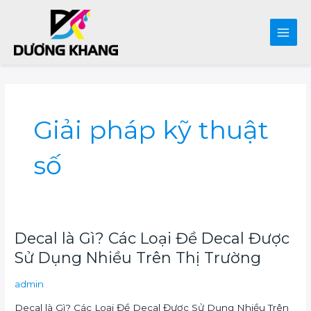
Main
Men
Skip
to
content
Giải pháp kỹ thuật
số
Decal
Decal là Gì? Các Loại Đề Decal Được
là
Sử Dụng Nhiều Trên Thị Trường
Gì?
Các
admin
Loại
Decal là Gì? Các Loại Đề Decal Được Sử Dụng Nhiều Trên
Đề