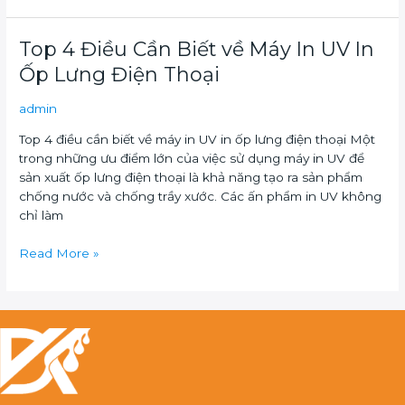
2024
Top
Top 4 Điều Cần Biết về Máy In UV In
4
Ốp Lưng Điện Thoại
Điều
Cần
admin
Biết
Top 4 điều cần biết về máy in UV in ốp lưng điện thoại Một
về
trong những ưu điểm lớn của việc sử dụng máy in UV để
Máy
sản xuất ốp lưng điện thoại là khả năng tạo ra sản phẩm
In
chống nước và chống trầy xước. Các ấn phẩm in UV không
UV
chỉ làm
In
Ốp
Read More »
Lưng
Điện
Thoại