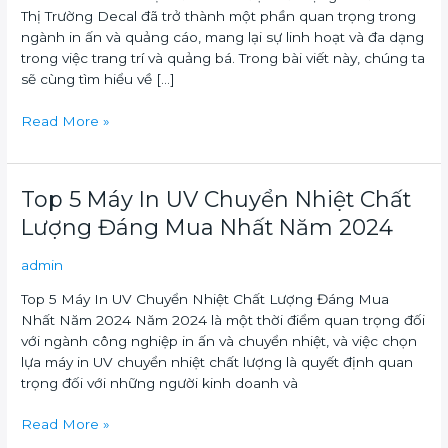
Thị Trường Decal đã trở thành một phần quan trọng trong
Decal
ngành in ấn và quảng cáo, mang lại sự linh hoạt và đa dạng
Được
trong việc trang trí và quảng bá. Trong bài viết này, chúng ta
Sử
sẽ cùng tìm hiểu về […]
Dụng
Nhiều
Read More »
Trên
Thị
Trường
Top
Top 5 Máy In UV Chuyển Nhiệt Chất
5
Lượng Đáng Mua Nhất Năm 2024
Máy
In
admin
UV
Top 5 Máy In UV Chuyển Nhiệt Chất Lượng Đáng Mua
Chuyển
Nhất Năm 2024 Năm 2024 là một thời điểm quan trọng đối
Nhiệt
với ngành công nghiệp in ấn và chuyển nhiệt, và việc chọn
Chất
lựa máy in UV chuyển nhiệt chất lượng là quyết định quan
Lượng
trọng đối với những người kinh doanh và
Đáng
Mua
Read More »
Nhất
Năm