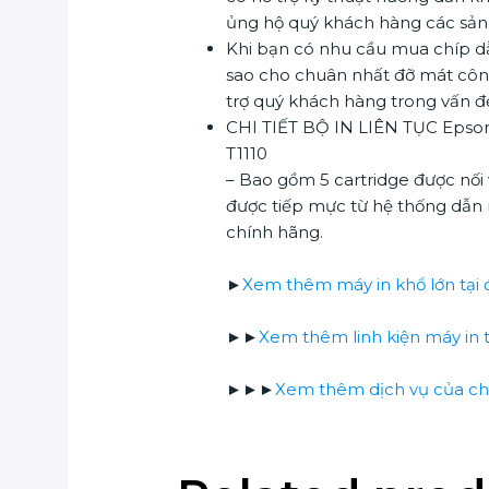
ủng hộ quý khách hàng các sản
Khi bạn có nhu cầu mua chíp dẫ
sao cho chuân nhất đỡ mát côn
trợ quý khách hàng trong vấn 
CHI TIẾT BỘ IN LIÊN TỤC Epson
T1110
– Bao gồm 5 cartridge được nối 
được tiếp mực từ hệ thống dẫn 
chính hãng.
►
Xem thêm máy in khổ lớn tại 
►►
Xem thêm linh kiện máy in t
►►►
Xem thêm dịch vụ của chú