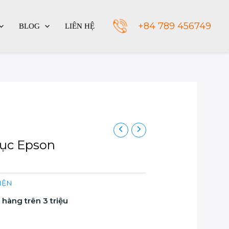
+84 789 456749
BLOG
LIÊN HỆ
tục Epson
KIỆN
hàng trên 3 triệu