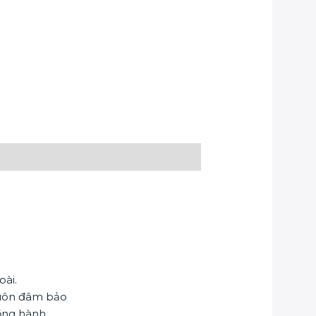
ài.
luôn đâm bảo
đồng hành