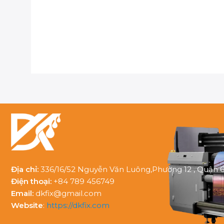
Địa chỉ:
336/16/52 Nguyễn Văn Luông,Phường 12 , Quận 6
Điện thoại:
+84 789 456749
Email:
dkfix@gmail.com
Website
:
https://dkfix.com