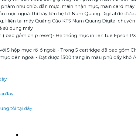
 phâm như chíp, dẫn mực, main nhận mực, main card máy in
n mực ngoài thì hãy liên hệ tới Nam Quang Digital đê được
g. Hiện tại máy Quảng Cáo KTS Nam Quang Digital chuyên
đẻ sử dụng máy
 ( bao gồm chíp reset)- Hệ thống mực in liên tue Epson P
với 5 hộp mực rời ở ngoài.- Trong 5 cartridge đã bao gồm C
mực bên ngoài.- Đạt được 1500 trang in màu phủ đầy khô A
đây
ại đây
ng tôi tại đây