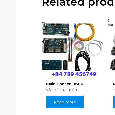
Related prod
Main Hansen I1600
VẬT TƯ - LINH KIỆN
V
Read more