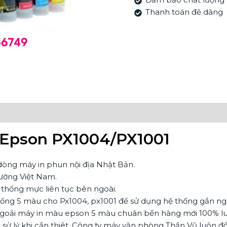
Thanh toán đẽ dàng
 Epson PX1004/PX1001
dòng máy in phun nội địa Nhật Bản.
trường Việt Nam.
 thống mực liên tục bên ngoài.
ống 5 màu cho Px1004, px1001 để sử dụng hệ thống gắn ngo
goải máy in màu epson 5 màu chuân bền hàng mới 100% 
h sử lý khi cần thiêt. Công ty máy văn phòng Thần Vũ luôn 